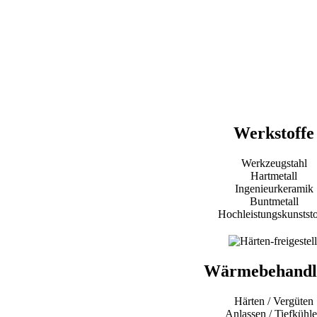
Daher können wir Sie gezielt bei Ihren Herausforderun
Standzeitoptimierung bis hin zur Bauteilanfertigung 
Werkstoffe
Werkzeugstahl
Hartmetall
Ingenieurkeramik
Buntmetall
Hochleistungskunststo
Wärmebehandl
Härten / Vergüten
Anlassen / Tiefkühl