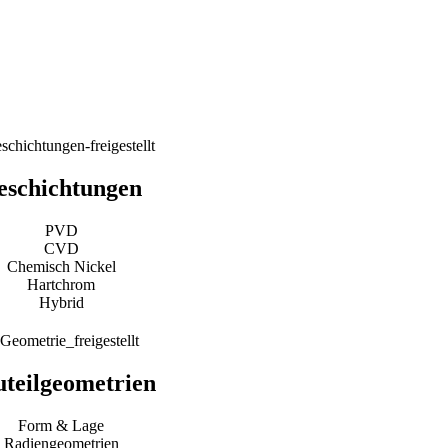
hen von der technischen Beratung zur Prozess- und
eschichtungen
PVD
CVD
Chemisch Nickel
Hartchrom
Hybrid
teilgeometrien
Form & Lage
Radiengeometrien