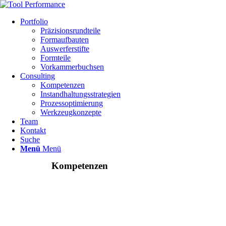
Portfolio
Präzisionsrundteile
Formaufbauten
Auswerferstifte
Formteile
Vorkammerbuchsen
Consulting
Kompetenzen
Instandhaltungsstrategien
Prozessoptimierung
Werkzeugkonzepte
Team
Kontakt
Suche
Menü
Menü
Kompetenzen
Die Firma Tool Performance bietet individuelle Syste
großer Erfahrungsschatz in den Bereichen Anfertigung
mit großem Know-How zurück.