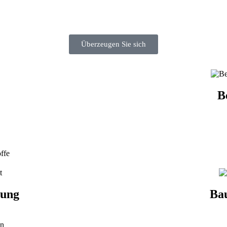
gen unterstützen und Ihnen vielfältige Leistungen anbieten. Diese reic
und Durchführung von Instandsetzungen.
Überzeugen Sie sich
B
ffe
ung
Bau
en