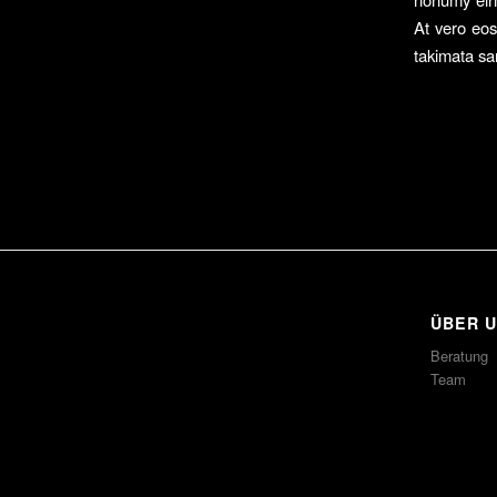
At vero eos
takimata sa
ÜBER 
Beratung
Team