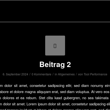
Beitrag 2
/
/
/
6. September 2024
0 Kommentare
in
Allgemeines
von
Tool Performance
m dolor sit amet, consetetur sadipscing elitr, sed diam nonumy ei
 labore et dolore magna aliquyam erat, sed diam voluptua. At vero eo
o dolores et ea rebum. Stet clita kasd gubergren, no sea takimata
 dolor sit amet. Lorem ipsum dolor sit amet, consetetur sadipscing eli
od tempor invidunt ut labore et dolore magna aliquyam erat, sed di