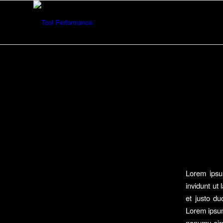
Lorem ipsu
invidunt ut
et justo du
Lorem ipsum
nonumy eirm