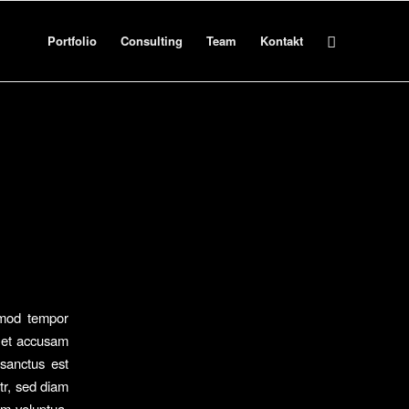
Portfolio
Consulting
Team
Kontakt
rmod tempor
s et accusam
 sanctus est
tr, sed diam
am voluptua.